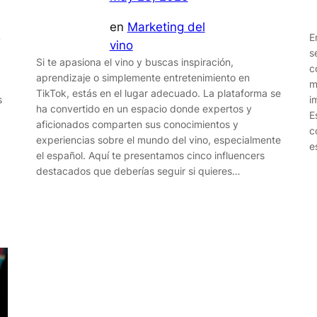
en
Marketing del
4
E
vino
s
Si te apasiona el vino y buscas inspiración,
c
aprendizaje o simplemente entretenimiento en
m
TikTok, estás en el lugar adecuado. La plataforma se
s
i
ha convertido en un espacio donde expertos y
E
aficionados comparten sus conocimientos y
…
c
experiencias sobre el mundo del vino, especialmente
e
el español. Aquí te presentamos cinco influencers
destacados que deberías seguir si quieres…