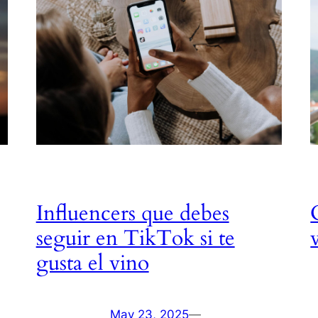
Influencers que debes
seguir en TikTok si te
gusta el vino
May 23, 2025
—