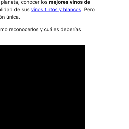
l planeta, conocer los
mejores vinos de
calidad de sus
vinos tintos y blancos
. Pero
ón única.
ómo reconocerlos y cuáles deberías