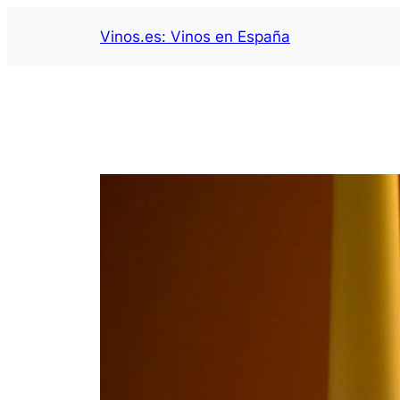
Saltar
Vinos.es: Vinos en España
al
contenido