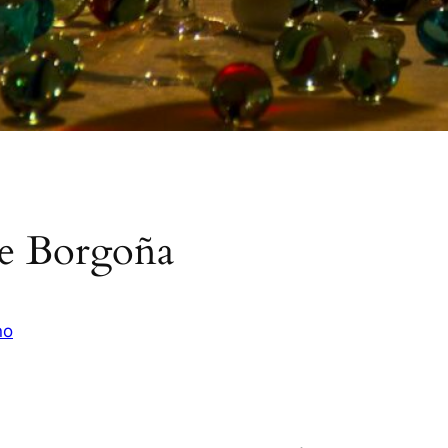
de Borgoña
no