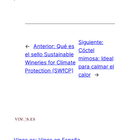
Siguiente:
←
Anterior:
Qué es
Cóctel
el sello Sustainable
mimosa: Ideal
Wineries for Climate
para calmar el
Protection (SWfCP)
calor
→
Vinos.es: Vinos en España