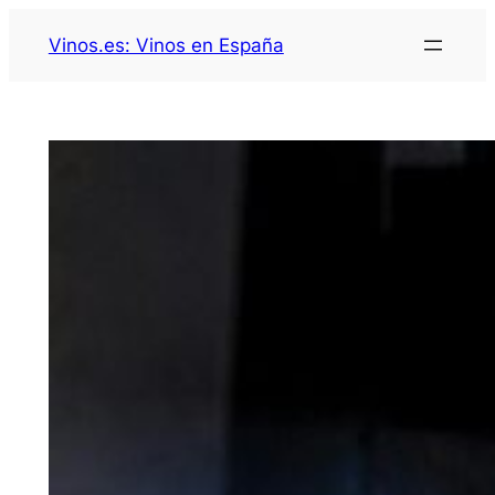
Saltar
Vinos.es: Vinos en España
al
contenido