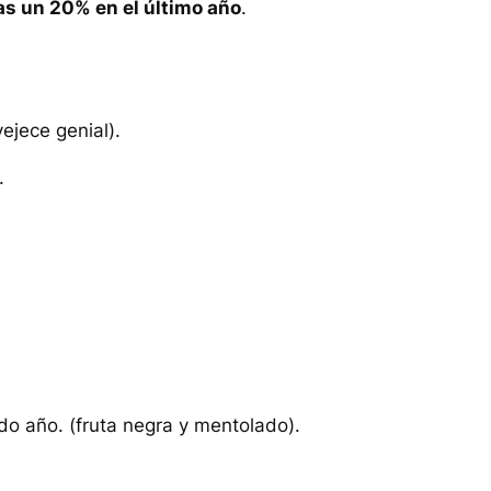
as un 20% en el último año
.
ejece genial).
.
o año. (fruta negra y mentolado).