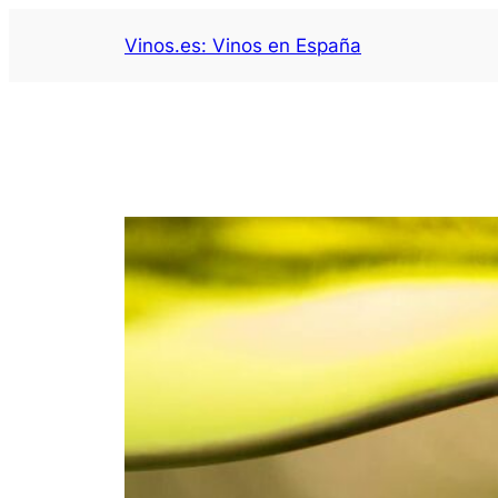
Saltar
Vinos.es: Vinos en España
al
contenido