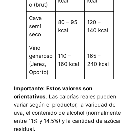
kcal
kcal
o (brut)
Cava
80 – 95
120 –
semi
kcal
140 kcal
seco
Vino
generoso
110 –
165 –
(Jerez,
160 kcal
240 kcal
Oporto)
Importante:
Estos valores son
orientativos
. Las calorías reales pueden
variar según el productor, la variedad de
uva, el contenido de alcohol (normalmente
entre 11% y 14,5%) y la cantidad de azúcar
residual.